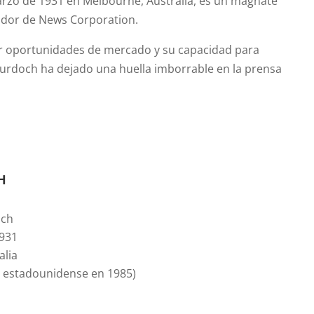
arzo de 1931 en Melbourne, Australia, es un magnate
ador de News Corporation.
car oportunidades de mercado y su capacidad para
Murdoch ha dejado una huella imborrable en la prensa
h
och
1931
alia
o estadounidense en 1985)