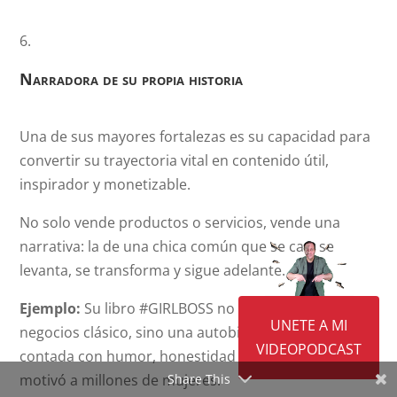
Narradora de su propia historia
Una de sus mayores fortalezas es su capacidad para
convertir su trayectoria vital en contenido útil,
inspirador y monetizable.
No solo vende productos o servicios, vende una
narrativa: la de una chica común que se cae, se
levanta, se transforma y sigue adelante.
Ejemplo:
Su libro #GIRLBOSS no es un manual de
UNETE A MI
negocios clásico, sino una autobiografía de altibajos,
VIDEOPODCAST
contada con humor, honestidad y crudeza, que
motivó a millones de mujeres.
Share This