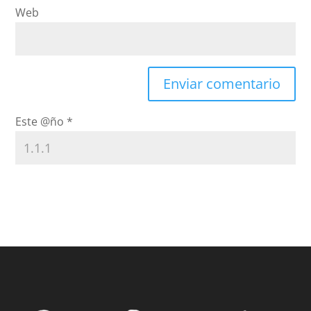
Web
Este @ño
*