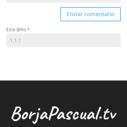
Este @ño
*