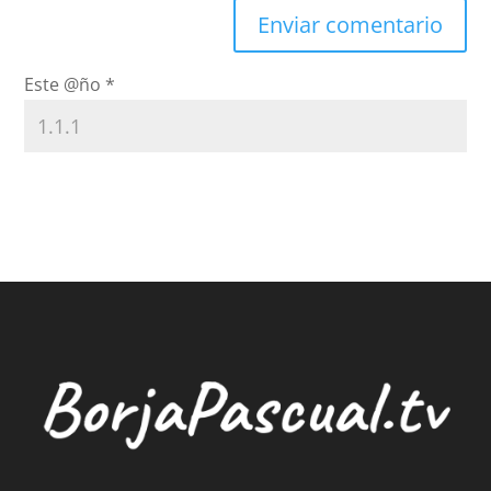
Este @ño
*