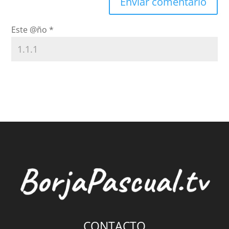
Este @ño
*
CONTACTO