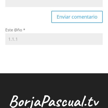
Este @ño
*