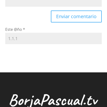
Este @ño
*