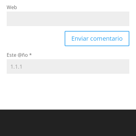
Web
Este @ño
*