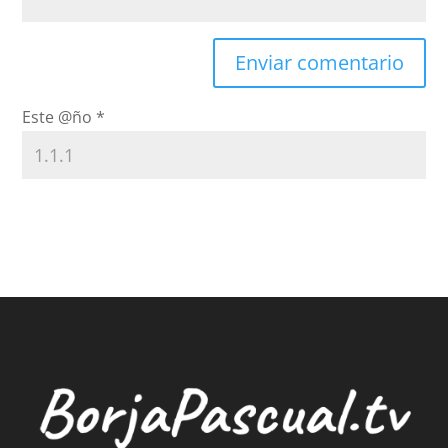
Este @ño
*