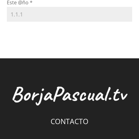
Este @ño
*
CONTACTO