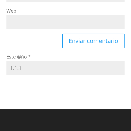
Web
Este @ño
*